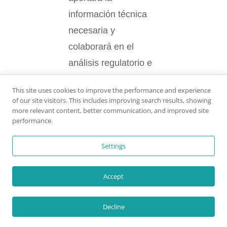
información técnica
necesaria y
colaborará en el
análisis regulatorio e
institucional, mientras
This site uses cookies to improve the performance and experience
que DesaLIFE
of our site visitors. This includes improving search results, showing
more relevant content, better communication, and improved site
coordinará y ejecutará
performance.
la investigación,
compartiendo sus
Settings
resultados con el
consistorio para su
Accept
evaluación.
Decline
Como parte del