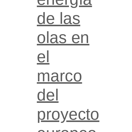
de las
olas en
el
marco
del
proyecto